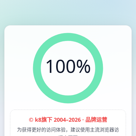
100%
© k8旗下 2004–2026 · 品牌运营
为获得更好的访问体验，建议使用主流浏览器访